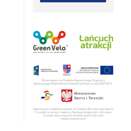
Sfinansowano ze Środków Regionalnego Programu
Operacyjnego Województwa Świętokrzyskiego na lata 2007-2013.
Zadanie jest współfinansowane ze środków Ministerstwa Sportu
i Turystyki w ramach zadania „Poprawa dostępności informacji
turystycznej o regionie świętokrzyskim dla osób
niepełnosprawnych“