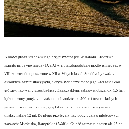
Budowa grodu stradowskiego przypisywana jest Wiślanom. Grodzisko
istniało na pewno między IX a XI w. a prawdopodobnie mogło istnieć już w
VIII w. i zostało opuszczone w XII w. W tych latach Stradów, był ważnym
ośrodkiem administracyjnym, o czym świadczyć może jego wielkość.Gród
główny, nazywany przez badaczy Zamczyskiem, zajmował obszar ok. 1,5 ha i
był otoczony potężnymi wałami o obwodzie ok. 500 m i fosami, których
pozostałości nawet teraz sięgają kilku - kilkunastu metrów wysokości
(maksymalnie 12 m). Do niego przylegały trzy podgrodzia o miejscowych
nazwach: Mieścisko, Barzyńskie i Waliki. Całość zajmowała teren ok. 25 ha.