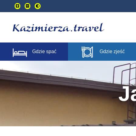
Przejdź
do
treści
głownej
Gdzie spać
Gdzie zjeść
J