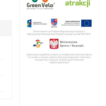
Sfinansowano ze Środków Regionalnego Programu
Operacyjnego Województwa Świętokrzyskiego na lata 2007-2013.
Zadanie jest współfinansowane ze środków Ministerstwa Sportu
i Turystyki w ramach zadania „Poprawa dostępności informacji
turystycznej o regionie świętokrzyskim dla osób
niepełnosprawnych“