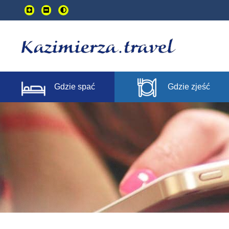
Przejdź
do
treści
głownej
Gdzie spać
Gdzie zjeść