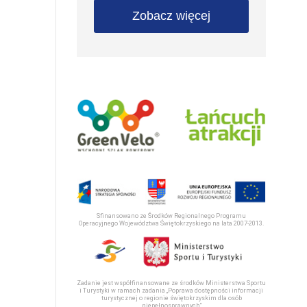
Zobacz więcej
Sfinansowano ze Środków Regionalnego Programu
Operacyjnego Województwa Świętokrzyskiego na lata 2007-2013.
Zadanie jest współfinansowane ze środków Ministerstwa Sportu
i Turystyki w ramach zadania „Poprawa dostępności informacji
turystycznej o regionie świętokrzyskim dla osób
niepełnosprawnych“