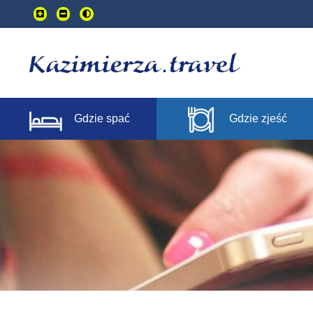
Przejdź
do
treści
głownej
Gdzie spać
Gdzie zjeść