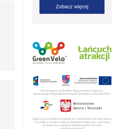
Zobacz więcej
Sfinansowano ze Środków Regionalnego Programu
Operacyjnego Województwa Świętokrzyskiego na lata 2007-2013.
Zadanie jest współfinansowane ze środków Ministerstwa Sportu
i Turystyki w ramach zadania „Poprawa dostępności informacji
turystycznej o regionie świętokrzyskim dla osób
niepełnosprawnych“