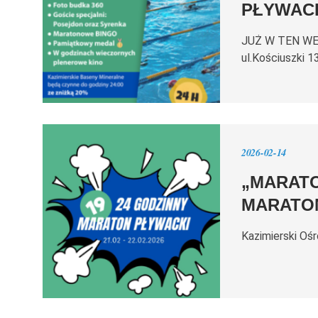
PŁYWAC
JUŻ W TEN WEE
ul.Kościuszki 1
2026-02-14
„MARAT
MARATO
Kazimierski Oś