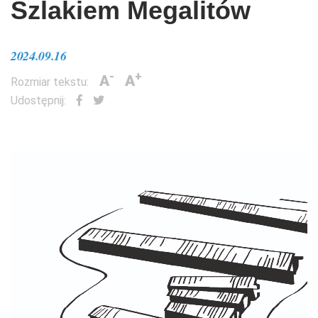
Szlakiem Megalitów
2024.09.16
-
+
A
A
Rozmiar tekstu:
Udostępnij: