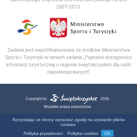
2007-2013.
Zadanie jest współfinansowane ze środków Ministerstwa
Sportu i Turystyki w ramach zadania „Poprawa dostępności
informacji turystycznej o regionie świętokrzyskim dla osób
niepełnosprawnych“
Copyright by
2026.
Wszelkie prawa zastrzeżone.
Mapa strony
Kontakt
Polityka Cookies
Polityka Prywatności
Korzystając ze strony wyrażasz zgodę na używanie plików
cookies.
Realizacja:
Polityka prywatności
Polityka cookies
OK