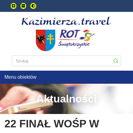
Przejdź
do
treści
głownej
Menu obiektów
Aktualności
22 FINAŁ WOŚP W