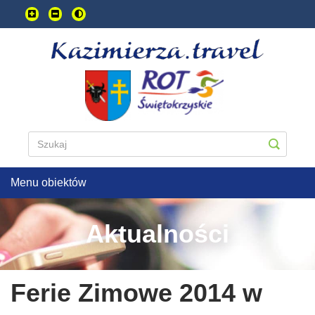
Przejdź
do
treści
głownej
Menu obiektów
Aktualności
Ferie Zimowe 2014 w