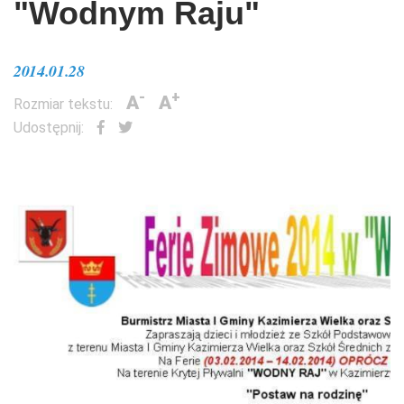
"Wodnym Raju"
2014.01.28
-
+
A
A
Rozmiar tekstu:
Udostępnij: