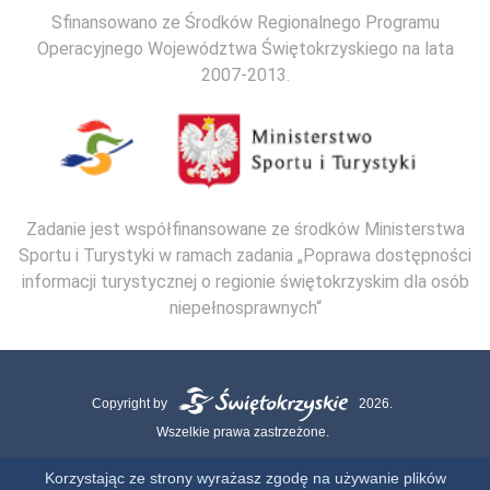
Sfinansowano ze Środków Regionalnego Programu
Operacyjnego Województwa Świętokrzyskiego na lata
2007-2013.
Zadanie jest współfinansowane ze środków Ministerstwa
Sportu i Turystyki w ramach zadania „Poprawa dostępności
informacji turystycznej o regionie świętokrzyskim dla osób
niepełnosprawnych“
Copyright by
2026.
Wszelkie prawa zastrzeżone.
Mapa strony
Kontakt
Polityka Cookies
Polityka Prywatności
Korzystając ze strony wyrażasz zgodę na używanie plików