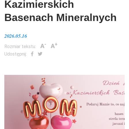
Kazimierskich
Basenach Mineralnych
2026.05.16
-
+
A
A
Rozmiar tekstu:
Udostępnij: